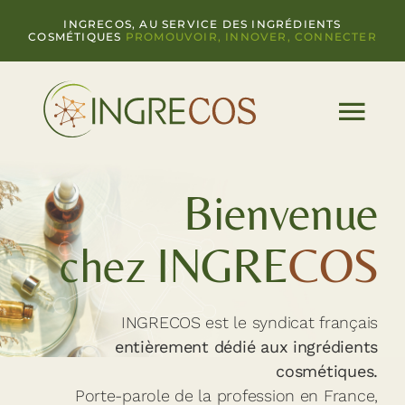
Passer
INGRECOS, AU SERVICE DES INGRÉDIENTS
au
COSMÉTIQUES
PROMOUVOIR, INNOVER, CONNECTER
contenu
Bienvenue
chez INGRE
COS
INGRECOS est le syndicat français
entièrement dédié aux ingrédients
cosmétiques.
Porte-parole de la profession en France,