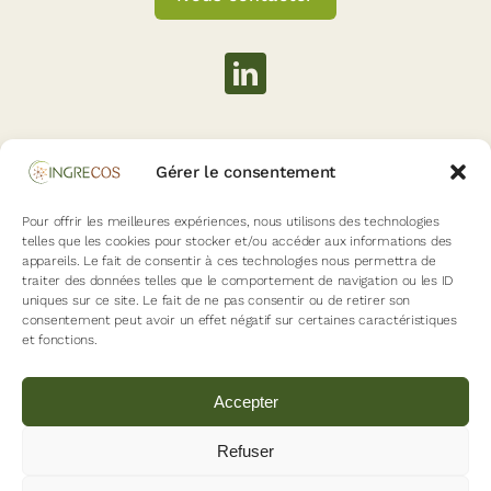
AUTRES PAGES
Gérer le consentement
Mentions légales
Pour offrir les meilleures expériences, nous utilisons des technologies
telles que les cookies pour stocker et/ou accéder aux informations des
Politique de confidentialité
appareils. Le fait de consentir à ces technologies nous permettra de
traiter des données telles que le comportement de navigation ou les ID
uniques sur ce site. Le fait de ne pas consentir ou de retirer son
consentement peut avoir un effet négatif sur certaines caractéristiques
FÉDÉRATIONS PARTENAIRES
et fonctions.
Accepter
Refuser